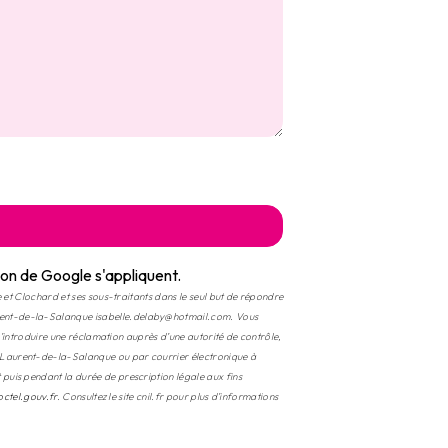
ion
de Google s'appliquent.
 et Clochard et ses sous-traitants dans le seul but de répondre
urent-de-la-Salanque isabelle.delaby@hotmail.com. Vous
d’introduire une réclamation auprès d’une autorité de contrôle,
t-Laurent-de-la-Salanque ou par courrier électronique à
puis pendant la durée de prescription légale aux fins
octel.gouv.fr
. Consultez le site cnil.fr pour plus d’informations