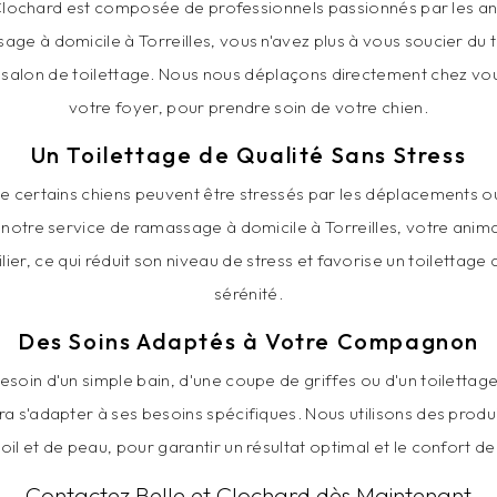
 Clochard est composée de professionnels passionnés par les a
age à domicile à Torreilles, vous n'avez plus à vous soucier du 
alon de toilettage. Nous nous déplaçons directement chez vou
votre foyer, pour prendre soin de votre chien.
Un Toilettage de Qualité Sans Stress
certains chiens peuvent être stressés par les déplacements ou
notre service de ramassage à domicile à Torreilles, votre anima
er, ce qui réduit son niveau de stress et favorise un toilettage
sérénité.
Des Soins Adaptés à Votre Compagnon
esoin d'un simple bain, d'une coupe de griffes ou d'un toilettag
ra s'adapter à ses besoins spécifiques. Nous utilisons des produ
il et de peau, pour garantir un résultat optimal et le confort
Contactez Belle et Clochard dès Maintenant