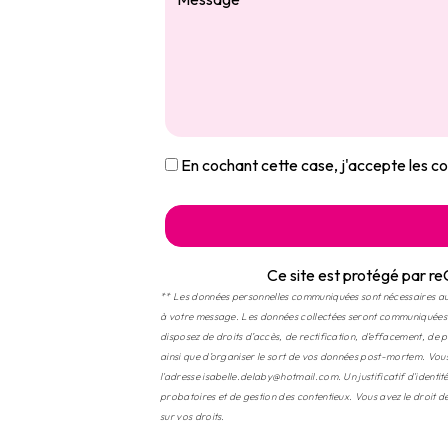
En cochant cette case, j'accepte les co
Ce site est protégé par
** Les données personnelles communiquées sont nécessaires aux f
à votre message. Les données collectées seront communiquées
disposez de droits d’accès, de rectification, d’effacement, de p
ainsi que d’organiser le sort de vos données post-mortem. Vo
l'adresse isabelle.delaby@hotmail.com. Un justificatif d'ident
probatoires et de gestion des contentieux. Vous avez le droit d
sur vos droits.