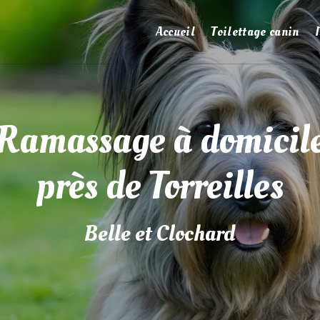
Accueil
Toilettage canin
Ramassage à domicil
près de Torreilles
Belle et Clochard