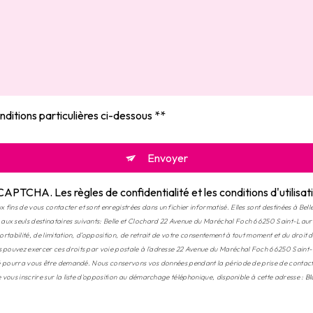
nditions particulières ci-dessous **
Envoyer
 reCAPTCHA. Les
règles de confidentialité
et les
conditions d'utilisat
ins de vous contacter et sont enregistrées dans un fichier informatisé. Elles sont destinées à Belle
 aux seuls destinataires suivants: Belle et Clochard 22 Avenue du Maréchal Foch 66250 Saint-La
ortabilité, de limitation, d’opposition, de retrait de votre consentement à tout moment et du droit 
us pouvez exercer ces droits par voie postale à l'adresse 22 Avenue du Maréchal Foch 66250 Sain
ité pourra vous être demandé. Nous conservons vos données pendant la période de prise de contact 
e vous inscrire sur la liste d'opposition au démarchage téléphonique, disponible à cette adresse :
Bl