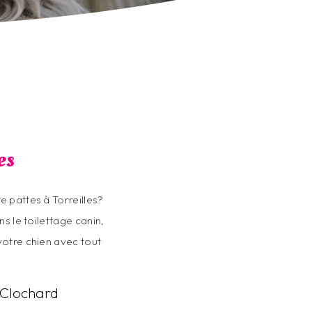
es
 pattes à Torreilles?
ns le toilettage canin,
votre chien avec tout
t Clochard