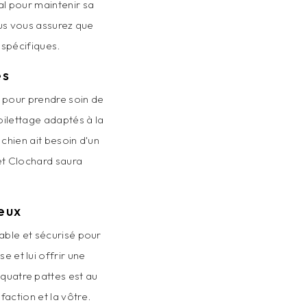
al pour maintenir sa
ous vous assurez que
spécifiques.
és
 pour prendre soin de
oilettage adaptés à la
 chien ait besoin d'un
 et Clochard saura
eux
able et sécurisé pour
e et lui offrir une
quatre pattes est au
action et la vôtre.