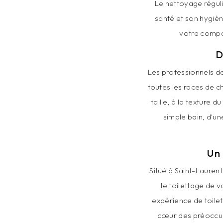
Le nettoyage réguli
santé et son hygièn
votre compa
D
Les professionnels d
toutes les races de c
taille, à la texture 
simple bain, d'un
Un
Situé à Saint-Lauren
le toilettage de v
expérience de toile
cœur des préoccupa