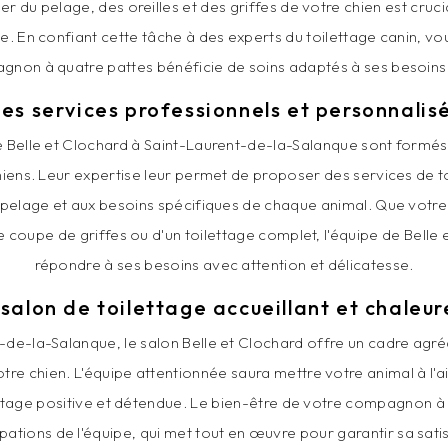
er du pelage, des oreilles et des griffes de votre chien est cruci
e. En confiant cette tâche à des experts du toilettage canin, v
gnon à quatre pattes bénéficie de soins adaptés à ses besoins 
es services professionnels et personnalis
e Belle et Clochard à Saint-Laurent-de-la-Salanque sont formés
hiens. Leur expertise leur permet de proposer des services de t
du pelage et aux besoins spécifiques de chaque animal. Que votre
e coupe de griffes ou d'un toilettage complet, l'équipe de Belle
répondre à ses besoins avec attention et délicatesse.
 salon de toilettage accueillant et chaleur
t-de-la-Salanque, le salon Belle et Clochard offre un cadre agré
otre chien. L'équipe attentionnée saura mettre votre animal à l'ais
ttage positive et détendue. Le bien-être de votre compagnon à 
tions de l'équipe, qui met tout en œuvre pour garantir sa satisf