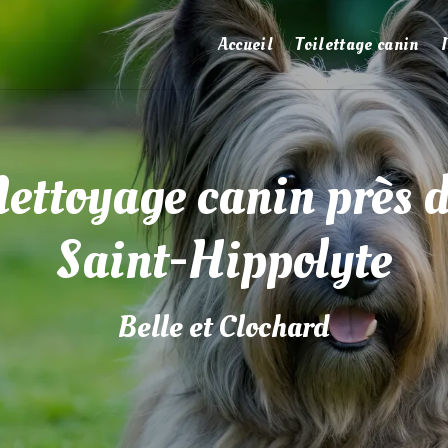
Accueil
Toilettage canin
ettoyage canin près 
Saint-Hippolyte
Belle et Clochard