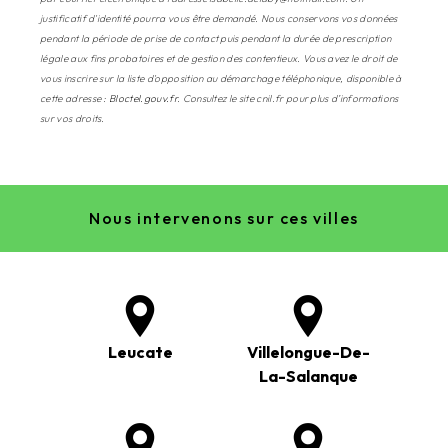
justificatif d'identité pourra vous être demandé. Nous conservons vos données
pendant la période de prise de contact puis pendant la durée de prescription
légale aux fins probatoires et de gestion des contentieux. Vous avez le droit de
vous inscrire sur la liste d'opposition au démarchage téléphonique, disponible à
cette adresse :
Bloctel.gouv.fr
. Consultez le site cnil.fr pour plus d’informations
sur vos droits.
Nous intervenons sur ces villes
Leucate
Villelongue-De-
La-Salanque