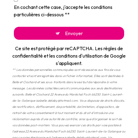
En cochant cette case, j'accepte les conditions
particulières ci-dessous **
Envoyer
Ce site est protégé par reCAPTCHA. Les
règles de
confidentialité
et les
conditions d'utilisation
de Google
s'appliquent.
** Les données personnelles communiquées sont nécessaires aux fins de vous
contacter et sont enregistrées dans un fichier informatisé. Elles sont destinées à
Belle et Clochard et ses sous-traitants dans le seul but de répondre à votre
message. Les données collectées seront communiquées aux seuls destinataires
suivants: Belle et Clochard 22 Avenue du Maréchal Foch 66250 Saint-Laurent-
de-la-Salanque isabelle.delaby@hotmail.com. Vous disposez de droits d’accès,
de rectification, d’effacement, de portabilité, de limitation, d’opposition, de
retrait de votre consentement à tout moment et du droit d’introduire une
réclamation auprès d’une autorité de contrôle, ainsi que d’organiser le sort de
vos données post-mortem. Vous pouvez exercer ces droits par voie postale à
l'adresse 22 Avenue du Maréchal Foch 66250 Saint-Laurent-de-la-Salanque ou
par courrier électronique à l'adresse isabelle.delaby@hotmail.com. Un