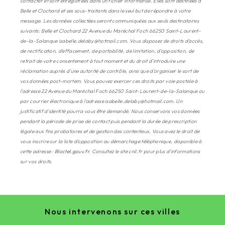
contacter et sont enregistrées dans un fichier informatisé. Elles sont destinées à
Belle et Clochard et ses sous-traitants dans le seul but de répondre à votre
message. Les données collectées seront communiquées aux seuls destinataires
suivants: Belle et Clochard 22 Avenue du Maréchal Foch 66250 Saint-Laurent-
de-la-Salanque isabelle.delaby@hotmail.com. Vous disposez de droits d’accès,
de rectification, d’effacement, de portabilité, de limitation, d’opposition, de
retrait de votre consentement à tout moment et du droit d’introduire une
réclamation auprès d’une autorité de contrôle, ainsi que d’organiser le sort de
vos données post-mortem. Vous pouvez exercer ces droits par voie postale à
l'adresse 22 Avenue du Maréchal Foch 66250 Saint-Laurent-de-la-Salanque ou
par courrier électronique à l'adresse isabelle.delaby@hotmail.com. Un
justificatif d'identité pourra vous être demandé. Nous conservons vos données
pendant la période de prise de contact puis pendant la durée de prescription
légale aux fins probatoires et de gestion des contentieux. Vous avez le droit de
vous inscrire sur la liste d'opposition au démarchage téléphonique, disponible à
cette adresse :
Bloctel.gouv.fr
. Consultez le site cnil.fr pour plus d’informations
sur vos droits.
Nous intervenons sur ces villes